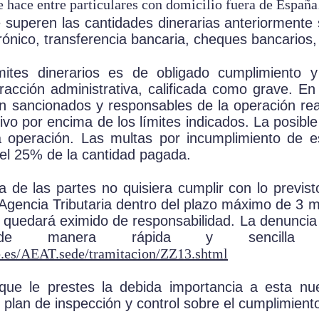
e hace entre particulares con domicilio fuera de España
 superen las cantidades dinerarias anteriormente
rónico, transferencia bancaria, cheques bancarios
mites dinerarios es de obligado cumplimiento y
racción administrativa, calificada como grave. E
án sancionados y responsables de la operación re
tivo por encima de los límites indicados. La posibl
a operación. Las multas por incumplimiento de e
 el 25% de la cantidad pagada.
 de las partes no quisiera cumplir con lo previs
 Agencia Tributaria dentro del plazo máximo de 3 m
quedará eximido de responsabilidad. La denuncia e 
 manera rápida y sencilla m
ob.es/AEAT.sede/tramitacion/ZZ13.shtml
e le prestes la debida importancia a esta nue
plan de inspección y control sobre el cumplimiento