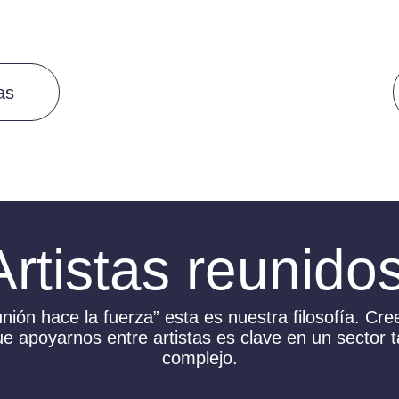
as
Artistas reunido
unión hace la fuerza” esta es nuestra filosofía. Cr
e apoyarnos entre artistas es clave en un sector 
complejo.