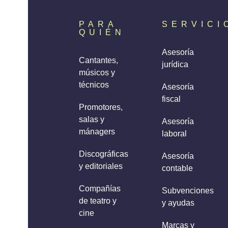
PARA
SERVICI
QUIÉN
Asesoría
Cantantes,
jurídica
músicos y
técnicos
Asesoría
fiscal
Promotores,
salas y
Asesoría
mánagers
laboral
Discográficas
Asesoría
y editoriales
contable
Compañías
Subvenciones
de teatro y
y ayudas
cine
Marcas y