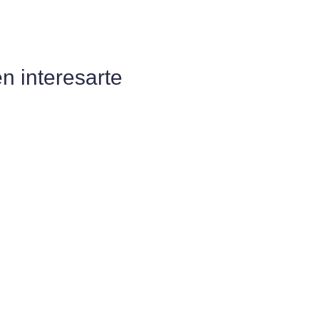
 interesarte
0€ – Kit Digital