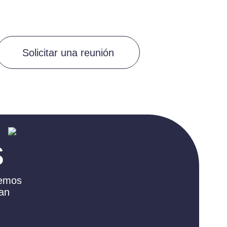
Solicitar una reunión
s
eemos
tan