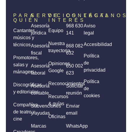
PARA
SERVICIOS
DE
CONTÁCTANOS
LEGAL
QUIÉN
INTERÉS
Asesoría
968 630
Aviso
Cantantes,
Equipo
jurídica
141
legal
músicos y
Nuestra
Accesibilidad
técnicos
Asesoría
868 082
trayectoria
fiscal
632
Política
Promotores,
de
Opiniones
salas y
Asesoría
650 002
privacidad
Google
mánagers
laboral
623
Política
Reconocimientos
Discográficas
Asesoría
Solicitar
de
y editoriales
contable
reunión
cookies
Recursos
& guías
Compañías
Subvenciones
Enviar
de teatro y
y ayudas
email
Oficinas
cine
Marcas
WhatsApp
Creadores