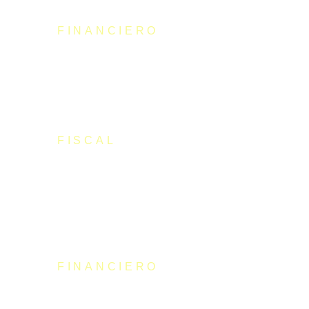
FINANCIERO
Ayudas de hasta 12.000€ – Kit Digital
FISCAL
Contratos y Licencias de Sincronización
Musical: Todo lo que debes saber
FINANCIERO
Subvenciones INAEM Artistas 2023