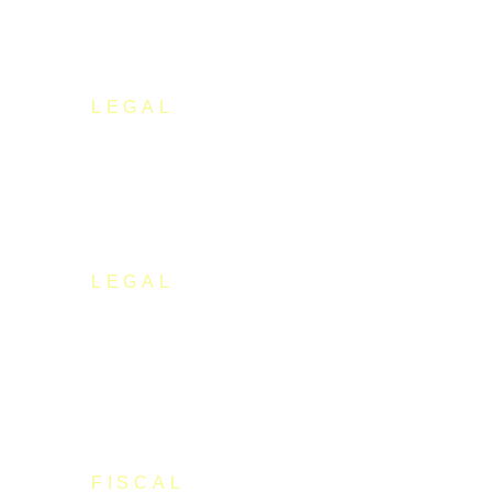
LEGAL
Cotización de Autónomos – Artistas
LEGAL
Nuevo Contrato Laboral Sector Artístico (Guía
Actualizada 2024)
FISCAL