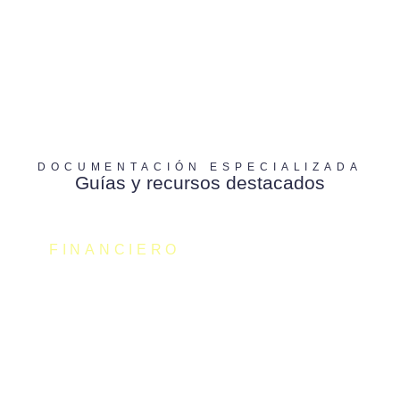
Tengo dudas, contactar
DOCUMENTACIÓN ESPECIALIZADA
Guías y recursos destacados
FINANCIERO
Ayudas de hasta 12.000€ – Kit
Digital