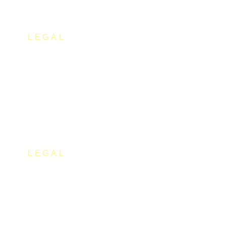
LEGAL
Cotización de Autónomos – Artistas
LEGAL
Contratación de Artistas