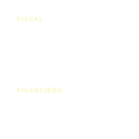
FISCAL
Sincronización Musical
FINANCIERO
Subvenciones INAEM Artistas 2023