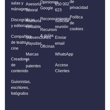
de
Opiniones
salas y
Asesoría
650 002
privacidad
Google
mánagers
laboral
623
Política
Reconocimientos
Discográficas
Asesoría
Solicitar
de
y editoriales
contable
reunión
cookies
Recursos
& guías
Compañías
Subvenciones
Enviar
de teatro y
y ayudas
email
Oficinas
cine
Marcas
WhatsApp
Creadores
y
de
Acceso
patentes
contenido
Clientes
Guionistas,
escritores,
fotógrafos