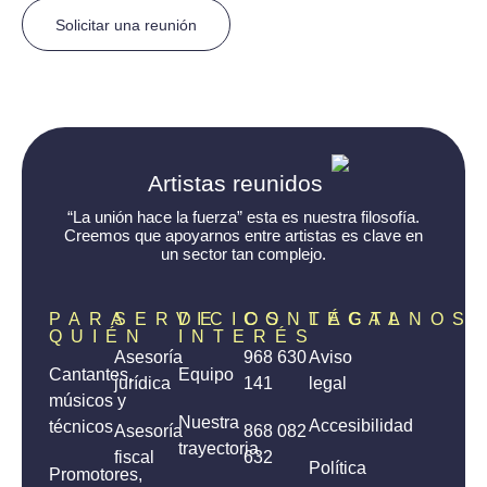
Solicitar una reunión
Artistas reunidos
“La unión hace la fuerza” esta es nuestra filosofía.
Creemos que apoyarnos entre artistas es clave en
un sector tan complejo.
PARA
SERVICIOS
DE
CONTÁCTANOS
LEGAL
QUIÉN
INTERÉS
Asesoría
968 630
Aviso
Cantantes,
Equipo
jurídica
141
legal
músicos y
Nuestra
Accesibilidad
técnicos
Asesoría
868 082
trayectoria
fiscal
632
Política
Promotores,